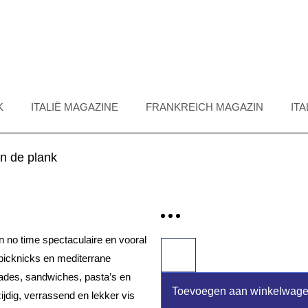
K
ITALIË MAGAZINE
FRANKREICH MAGAZIN
IT
an de plank
in no time spectaculaire en vooral
 picknicks en mediterrane
alades, sandwiches, pasta’s en
Toevoegen aan winkelwag
ijdig, verrassend en lekker vis