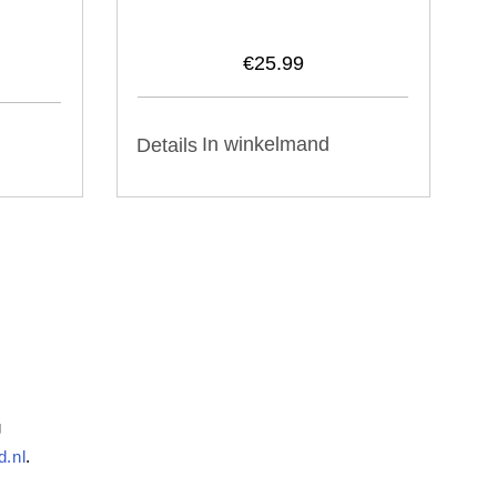
€
25.99
In winkelmand
Details
g
d.nl
.