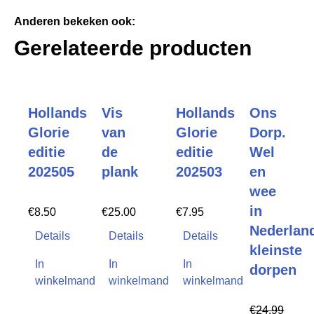
Anderen bekeken ook:
Gerelateerde producten
Hollands
Vis
Hollands
Ons
Glorie
van
Glorie
Dorp.
editie
de
editie
Wel
202505
plank
202503
en
wee
in
€
8.50
€
25.00
€
7.95
Nederlan
Details
Details
Details
kleinste
In
In
In
dorpen
winkelmand
winkelmand
winkelmand
€
24.99