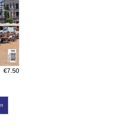
€
7.50
en